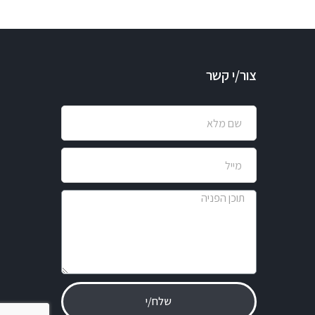
צור/י קשר
שלח/י