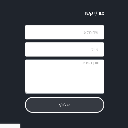
צור/י קשר
שלח/י